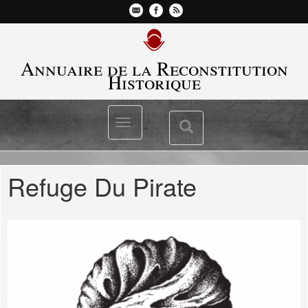
Aller
au
contenu
principal
Annuaire de la Reconstitution
Historique
Toggle
Toggle
navigation
navigation
Refuge Du Pirate