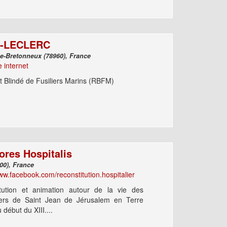
-LECLERC
Voisins-Le-Bretonneux (78960), France
e internet
 Blindé de Fusiliers Marins (RBFM)
ores Hospitalis
Metz (57000), France
ww.facebook.com/reconstitution.hospitalier
tution et animation autour de la vie des
iers de Saint Jean de Jérusalem en Terre
 début du XIII....