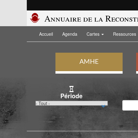
Aller
au
contenu
Annuaire de la Reconst
principal
Navigation
Accueil
Agenda
Cartes
Ressources
principale
AMHE
Période