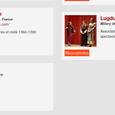
e
Lugdu
Saint Sulpice D'Arnoult (17250), France
e.com/
Associa
res et civils 1360-1390
spectacle
Reconstitution
), France