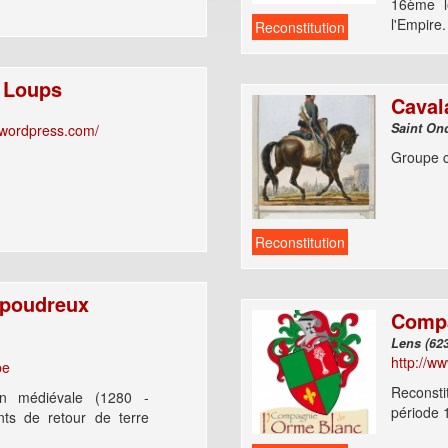
16ème l
l'Empire.
Reconstitution
 Loups
Caval
.wordpress.com/
Groupe c
Reconstitution
 poudreux
Compa
http://w
be
Reconst
on médiévale (1280 -
période 
nts de retour de terre