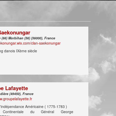
Saekonungar
Cerdagne (66) Morbihan (56) (56000), France
aekonungar.wix.com/clan-saekonungar
ing danois IXème siècle
e Lafayette
La Renaudière (49450), France
w.groupelafayette.fr
'indépendance Américaine ( 1775-1783 )
Continentale du Général George