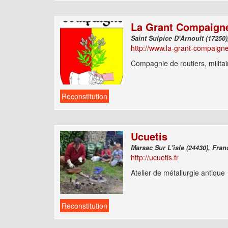
La Grant Compaign
http://www.la-grant-compaign
Compagnie de routiers, militai
Reconstitution
Ucuetis
Marsac Sur L'isle (24430
http://ucuetis.fr
Atelier de métallurgie antique
Reconstitution