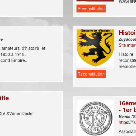
WASHIN
Reconstitution
Histo
 France
Site inte
amateurs d'histoire et
 1850 à 1918.
Histoire
econd Empire...
reconsti
mémoire,
Reconstitution
ffe
16ème
- 1er 
XIV-XVème siècle
https://1
Associat