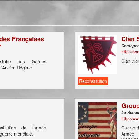
des Françaises
Clan 
y
http://s
Clan vik
istoire des Gardes
 l'Ancien Régime.
Reconstitution
Group
http://ww
stitution de l'armée
Guerre d
 guerre mondiale.
Armée 