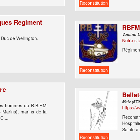
Reconstitution
ques Regiment
RBFM
u Duc de Wellington.
Notre sit
Régiment
Reconstitution
rc
Bellat
des hommes du R.B.F.M
https://w
s Marins), marins de la
Reconsti
....
Hospital
Sainte au
Reconstitution