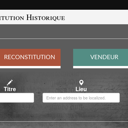
itution Historique
Menu
du
compte
de
RECONSTITUTION
VENDEUR
l'utilisateur
Adresse
Titre
Lieu