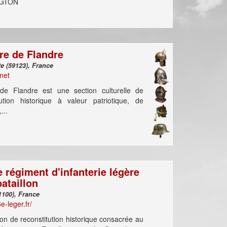
GTON
ire de Flandre
Zuydcoote (59123), France
rnet
 de Flandre est une section culturelle de
tution historique à valeur patriotique, de
...
 régiment d'infanterie légère
bataillon
Reims (51100), France
6e-leger.fr/
ion de reconstitution historique consacrée au